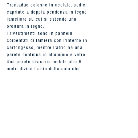
Trentadue colonne in acciaio, sedici
capriate a doppia pendenza in legno
lamellare su cui si estende una
orditura in legno.
I rivestimenti sono in pannelli
coibentati di lamiera con l’interno in
cartongesso, mentre l’atrio ha una
parete continua in alluminio e vetro.
Una parete divisoria mobile alta 6
metri divide l’atrio dalla sala che
diventa uno spazio unico in occasione
dei concerti per 2000 persone.
Il grande successo ottenuto dal
Teatro, anche per attività ludiche del
quartiere, ha spinto la A.S.M. a
realizzare un ulteriore ampliamento
con un nuovo impalcato nell’atrio per
realizzare quattro sale conferenze e
riunioni anch’esse ad assetto